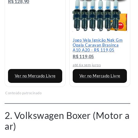
R$ 128,90
Jogo Vela Ignição Ngk Gm
Opala Caravan Brasinca
A10 A20 - R$ 119,05
R$ 119,05
até 6x sem juros
Ver no Mercado Livre
Ver no Mercado Livre
Conteúdo patrocinado
2. Volkswagen Boxer (Motor a
ar)