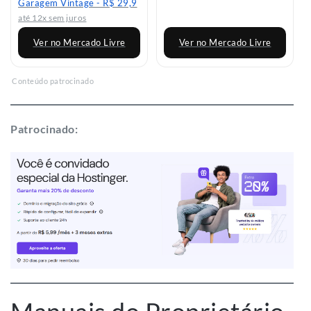
Garagem Vintage - R$ 29,9
até 12x sem juros
Ver no Mercado Livre
Ver no Mercado Livre
Conteúdo patrocinado
Patrocinado: