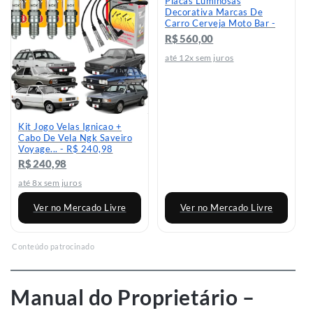
Placas Luminosas
Decorativa Marcas De
Carro Cerveja Moto Bar -
R$ 560
R$ 560,00
até 12x sem juros
Kit Jogo Velas Ignicao +
Cabo De Vela Ngk Saveiro
Voyage... - R$ 240,98
R$ 240,98
até 8x sem juros
Ver no Mercado Livre
Ver no Mercado Livre
Conteúdo patrocinado
Manual do Proprietário –