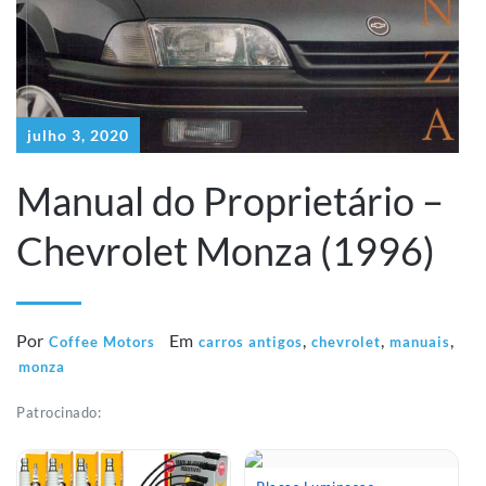
julho 3, 2020
Manual do Proprietário –
Chevrolet Monza (1996)
Por
Em
,
,
,
Coffee Motors
carros antigos
chevrolet
manuais
monza
Patrocinado: