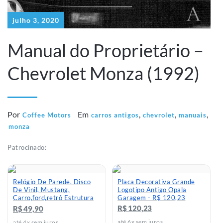
julho 3, 2020
Manual do Proprietário –
Chevrolet Monza (1992)
Por
Em
,
,
,
Coffee Motors
carros antigos
chevrolet
manuais
monza
Patrocinado:
Relógio De Parede, Disco
Placa Decorativa Grande
De Vinil, Mustang,
Logotipo Antigo Opala
Carro,ford,retrô Estrutura
Garagem - R$ 120,23
Preto Fundo Preto - R$ 49,9
R$ 120,23
R$ 49,90
até 6x sem juros
até 4x sem juros