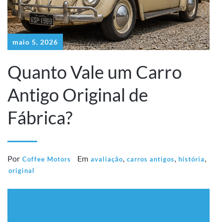
maio 5, 2026
Quanto Vale um Carro
Antigo Original de
Fábrica?
Por
Em
,
,
,
Coffee Motors
avaliação
carros antigos
história
original