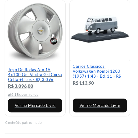
Carros Clássicos:
Jogo De Rodas Aro 15
Volkswagen Kombi 1200
4x100 Gm Vectra Gsi Corsa
(1957) 1:43 - Ed. 11 - R$
Celta +bicos - R$ 3.096
119,9
R$ 113,90
R$ 3.096,00
até 18x sem juros
Ver no Mercado Livre
Ver no Mercado Livre
Conteúdo patrocinado