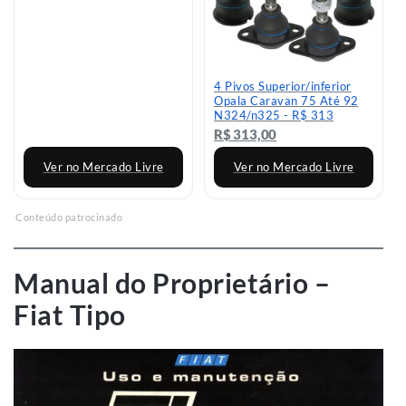
4 Pivos Superior/inferior
Opala Caravan 75 Até 92
N324/n325 - R$ 313
R$ 313,00
Ver no Mercado Livre
Ver no Mercado Livre
Conteúdo patrocinado
Manual do Proprietário –
Fiat Tipo