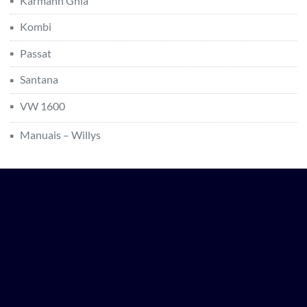
Karmann Ghia
Kombi
Passat
Santana
VW 1600
Manuais – Willys