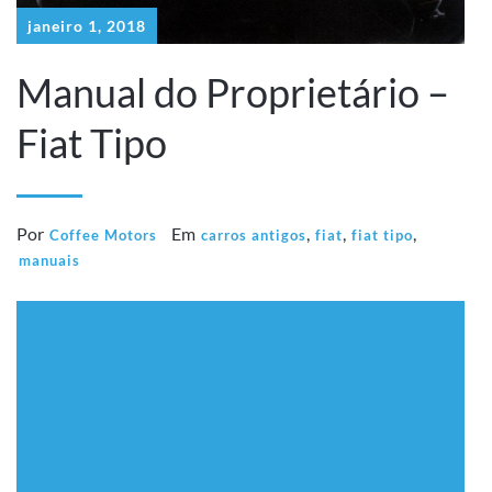
janeiro 1, 2018
Manual do Proprietário –
Fiat Tipo
Por
Em
,
,
,
Coffee Motors
carros antigos
fiat
fiat tipo
manuais