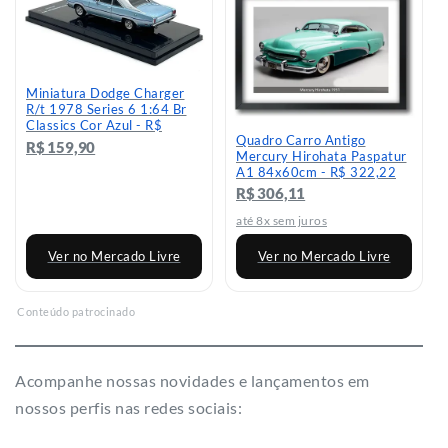
Miniatura Dodge Charger
R/t 1978 Series 6 1:64 Br
Classics Cor Azul - R$
Quadro Carro Antigo
159,9
R$ 159,90
Mercury Hirohata Paspatur
A1 84x60cm - R$ 322,22
R$ 306,11
até 8x sem juros
Ver no Mercado Livre
Ver no Mercado Livre
Conteúdo patrocinado
Acompanhe nossas novidades e lançamentos em
nossos perfis nas redes sociais: