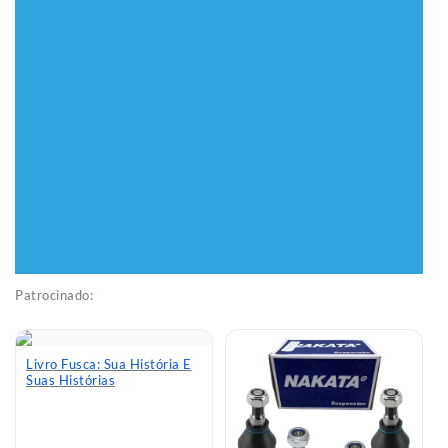
Patrocinado:
Livro Fusca: Sua História E
Suas Histórias