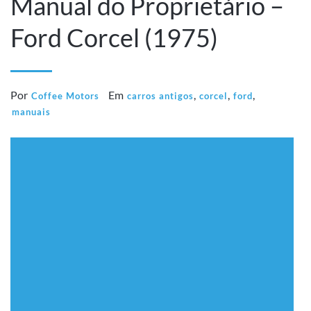
Manual do Proprietário –
Ford Corcel (1975)
Por
Em
,
,
,
Coffee Motors
carros antigos
corcel
ford
manuais