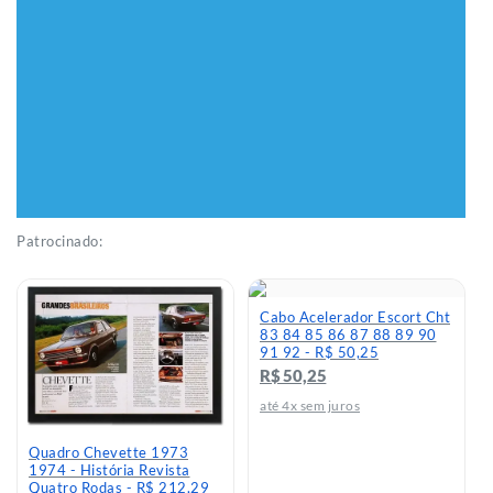
Patrocinado:
Cabo Acelerador Escort Cht
83 84 85 86 87 88 89 90
91 92 - R$ 50,25
R$ 50,25
até 4x sem juros
Quadro Chevette 1973
1974 - História Revista
Quatro Rodas - R$ 212,29