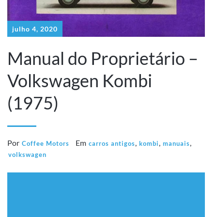
julho 4, 2020
Manual do Proprietário –
Volkswagen Kombi
(1975)
Por
Em
,
,
,
Coffee Motors
carros antigos
kombi
manuais
volkswagen