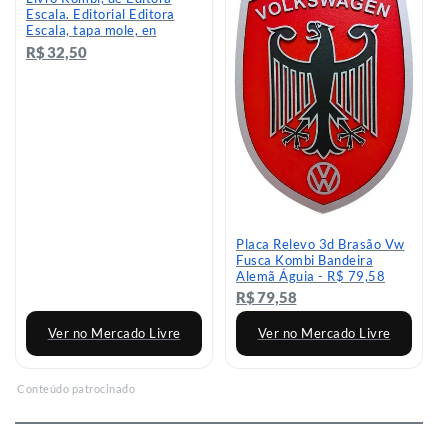
Escala. Editorial Editora
Escala, tapa mole, en
português (2015) - R$ 32,5
R$ 32,50
Placa Relevo 3d Brasão Vw
Fusca Kombi Bandeira
Alemã Águia - R$ 79,58
R$ 79,58
Ver no Mercado Livre
Ver no Mercado Livre
Conteúdo patrocinado