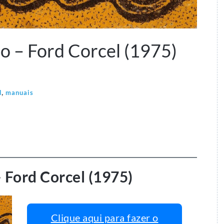
o – Ford Corcel (1975)
,
d
manuais
 Ford Corcel (1975)
Clique aqui para fazer o