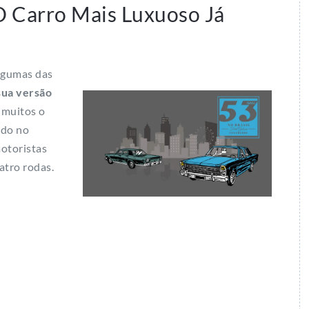
O Carro Mais Luxuoso Já
lgumas das
sua versão
 muitos o
ido no
motoristas
atro rodas.