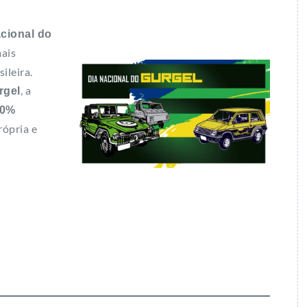
cional do
mais
ileira.
, a
rgel
00%
rópria e