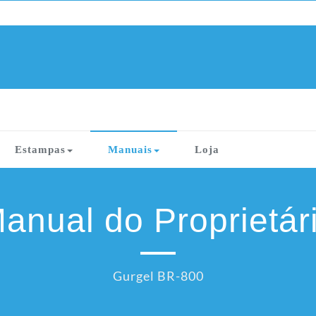
Estampas
Manuais
Loja
anual do Proprietár
Gurgel BR-800