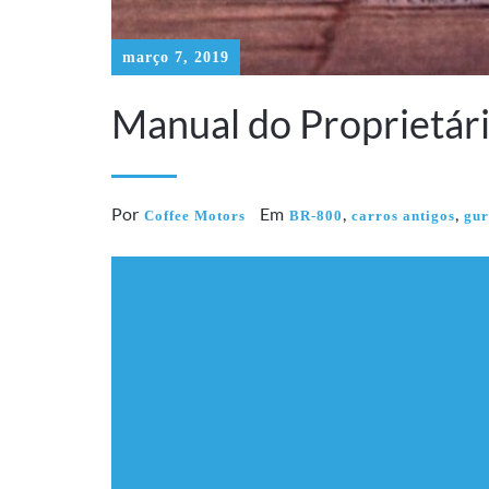
março 7, 2019
Manual do Proprietár
Por
Em
,
,
Coffee Motors
BR-800
carros antigos
gur