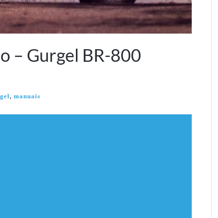
io – Gurgel BR-800
,
gel
manuais