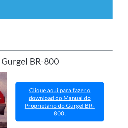
– Gurgel BR-800
Clique aqui para fazer o
download do Manual do
Proprietário do Gurgel BR-
800.