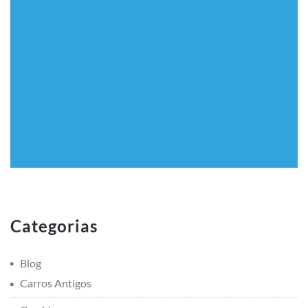
Categorias
Blog
Carros Antigos
Corrida
Datas Especiais
Eventos
Institucional
Restauração
Manuais
Manuais de Manutenção
Diagramas e Esquemas Elétricos
Mecânica em Geral