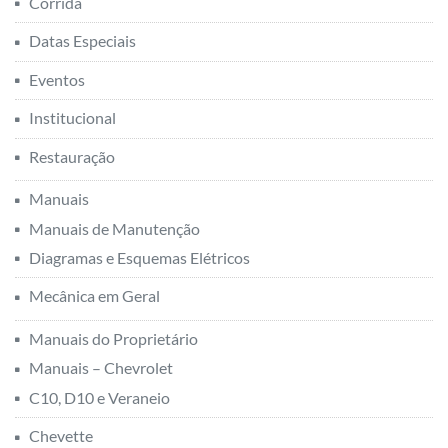
Manuais do Proprietário
Manuais – Chevrolet
C10, D10 e Veraneio
Chevette
Kadett
Monza
Omega
Opala e Caravan
Vectra
Manuais – Fiat
Manuais – Ford
Corcel