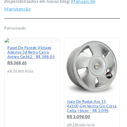
Quadro Chevette 1973
Quadro Chevrolet Opala
1974 - História Revista
Carro Decoração Oficina
Quatro Rodas - R$ 212,29
Garagem
R$ 212,29
Ver no Mercado Livre
Ver no Mercado Livre
Conteúdo patrocinado
Acompanhe nossas novidades e lançamentos em
nossos perfis nas redes sociais:
Facebook:
facebook.com/CoffeeMotors
Instagram:
instagram.com/coffeemotors​