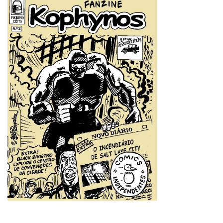
Últimas Publicações
15 Clássicos Que Todo Apaixonado Sonha em Ter
Mercado de Carros Antigos em 2026: o que está mudando
e como isso influencia a valorização dos clássicos
Como Preparar Seu Carro Antigo Para Viagens Longas:
Muito Além de Fazer uma Revisão
Os Clássicos Mais Desejados para 2026: os carros antigos
que devem valorizar e conquistar colecionadores