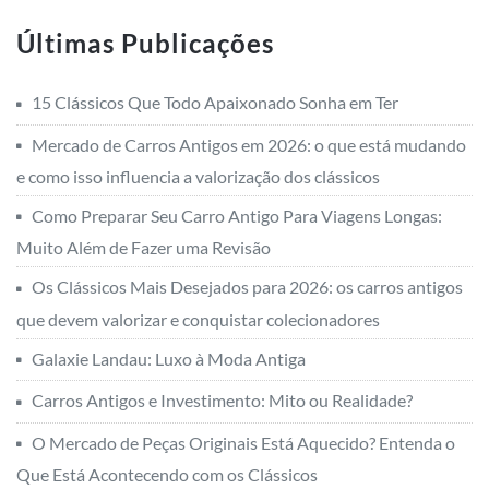
Galaxie Landau: Luxo à Moda Antiga
Carros Antigos e Investimento: Mito ou Realidade?
O Mercado de Peças Originais Está Aquecido? Entenda o
Que Está Acontecendo com os Clássicos
Escort XR3: O Esportivo que Fez uma Geração Sonhar Alto
nos Anos 80
Como Saber se um Clássico é Realmente Raro
Carro Antigo Pode Rodar Todo Dia? O Que Ninguém
Conta Sobre o Uso Diário
Dodge Charger R/T: A Máquina dos Sonhos
Os Carros Mais Icônicos dos Anos 80 no Brasil
Pintura Automotiva Antiga vs Moderna: o que realmente
mudou nas técnicas, materiais e acabamento