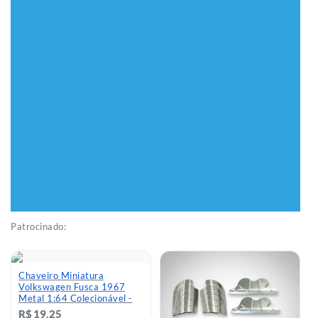
Patrocinado:
Quadros Decorativo Tema
Kit Revista Guia Histórico
Fusca Vintage Retrô - R$ 70
Gt Brasil + Revista Poster
Opala
R$ 70,00
até 5x sem juros