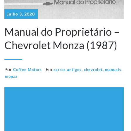
julho 3, 2020
Manual do Proprietário –
Chevrolet Monza (1987)
Por
Em
,
,
,
Coffee Motors
carros antigos
chevrolet
manuais
monza