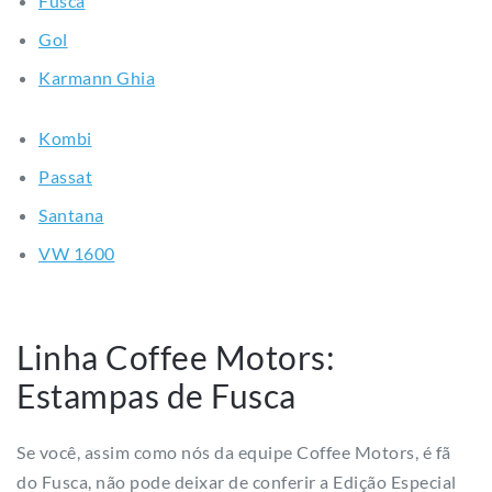
Kombi
Passat
Santana
VW 1600
Linha Coffee Motors:
Estampas de Fusca
Se você, assim como nós da equipe Coffee Motors, é fã
do Fusca, não pode deixar de conferir a Edição Especial
de Produtos com estampas de Fuscas, produzidas pela
Coffee Motors, em parceria com o artísta Íbis Roxane e
com a Roxane Baumont, disponível no site Colab55.