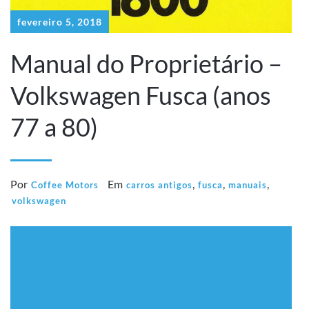
fevereiro 5, 2018
Manual do Proprietário –
Volkswagen Fusca (anos
77 a 80)
Por
Em
,
,
,
Coffee Motors
carros antigos
fusca
manuais
volkswagen