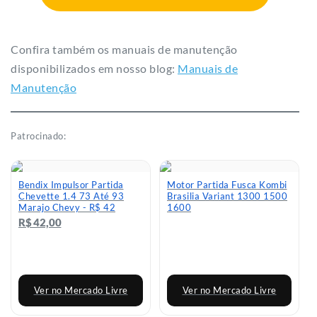
Manutenção
Patrocinado:
Volante Do Fusca Super
Automatico Motor De
Brasilia Tl Surf Rallye 77
Partida Bosch Gol Escort
Adiante Vw - R$ 686
Santana Passat - R$ 116
R$ 631,12
R$ 116,00
até 12x sem juros
Ver no Mercado Livre
Ver no Mercado Livre
Conteúdo patrocinado
Acompanhe nossas novidades e lançamentos em
nossos perfis nas redes sociais: