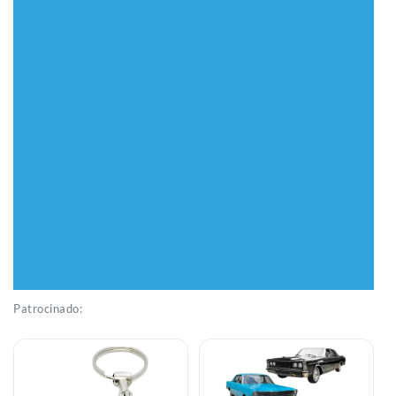
Patrocinado:
Bomba Elétrica Carburado
Miniatura Volkswagen
Para Opala C10 F100
Kombi 1962 Classic Azul E
Maverick Fusca - R$ 115,97
Bege 1:32 - R$ 69,9