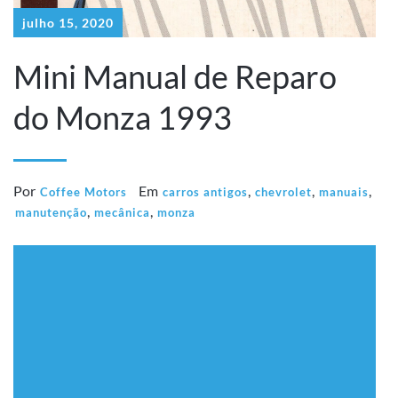
julho 15, 2020
Mini Manual de Reparo
do Monza 1993
Por
Em
,
,
,
Coffee Motors
carros antigos
chevrolet
manuais
,
,
manutenção
mecânica
monza