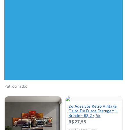
Patrocinado:
26 Adesivos Retrô Vintage
Clube Do Fusca Ferrugem +
Brinde - R$ 27,55
R$ 27,55
até 12x sem juros