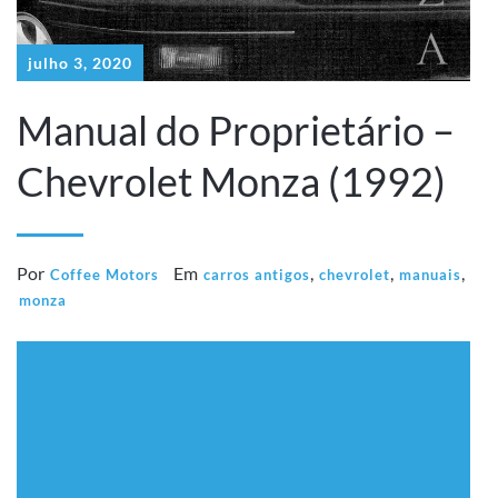
julho 3, 2020
Manual do Proprietário –
Chevrolet Monza (1992)
Por
Em
,
,
,
Coffee Motors
carros antigos
chevrolet
manuais
monza