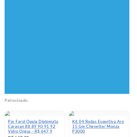
Patrocinado:
Par Farol Opala Diplomata
Kit 04 Rodas Esportiva Aro
Caravan 88 89 90 91 92
15 Gm Chevette/ Monza
Vidro Orgus - R$ 647,9
P3000