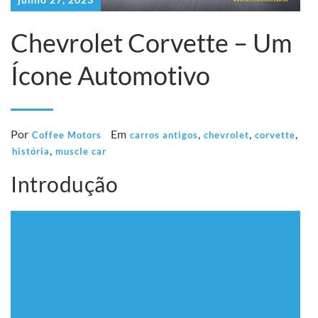
Chevrolet Corvette – Um
Ícone Automotivo
Por
Em
,
,
,
Coffee Motors
carros antigos
chevrolet
corvette
,
história
muscle car
Introdução