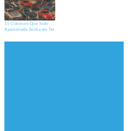
15 Clássicos Que Todo
Apaixonado Sonha em Ter