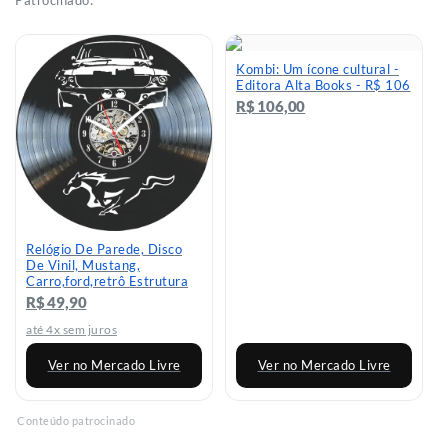
Kombi: Um ícone cultural -
Editora Alta Books - R$ 106
R$ 106,00
Relógio De Parede, Disco
De Vinil, Mustang,
Carro,ford,retrô Estrutura
Preto Fundo Preto - R$ 49,9
R$ 49,90
até 4x sem juros
Ver no Mercado Livre
Ver no Mercado Livre
Conteúdo patrocinado