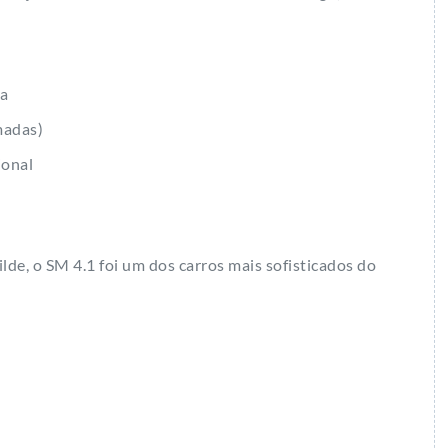
la
madas)
ional
lde, o SM 4.1 foi um dos carros mais sofisticados do