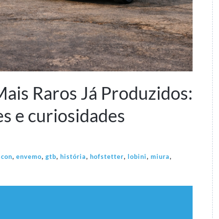
ais Raros Já Produzidos:
es e curiosidades
,
,
,
,
,
,
,
acon
envemo
gtb
história
hofstetter
lobini
miura