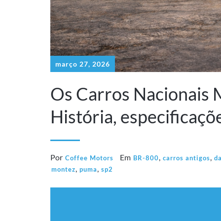
março 27, 2026
Os Carros Nacionais M
História, especificaçõ
Por
Em
,
,
Coffee Motors
BR-800
carros antigos
d
,
,
montez
puma
sp2