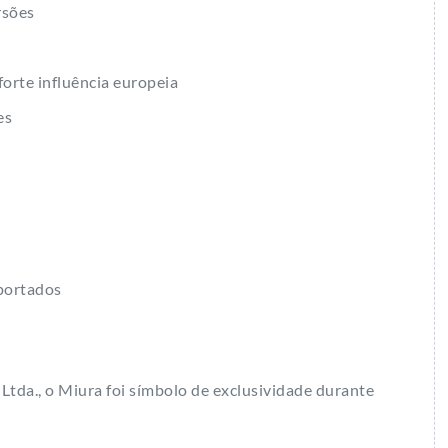
rsões
orte influência europeia
es
mportados
tda., o Miura foi símbolo de exclusividade durante