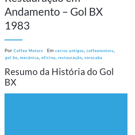
Andamento – Gol BX
1983
Por
Em
,
,
Coffee Motors
carros antigos
coffeemotors
,
,
,
,
gol bx
mecânica
oficina
restauração
sorocaba
Resumo da História do Gol
BX