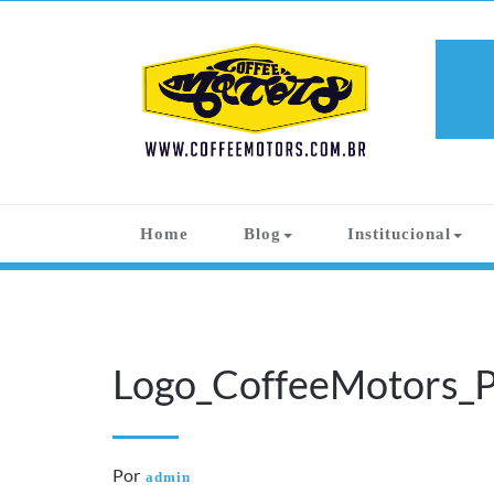
Skip
to
content
COFFEE
Apaixonados por Carros Antigos
MOTORS
Home
Blog
Institucional
Logo_CoffeeMotors_
Por
admin