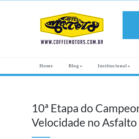
Skip
to
content
COFFEE
Apaixonados por Carros Antigos
MOTORS
Home
Blog
Institucional
10ª Etapa do Campeon
Velocidade no Asfalto