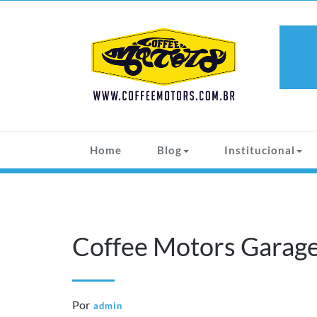
Skip
to
content
COFFEE
Apaixonados por Carros Antigos
MOTORS
Home
Blog
Institucional
Coffee Motors Garag
Por
admin